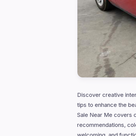
Discover creative inte
tips to enhance the b
Sale Near Me covers c
recommendations, color 
welcoming, and functio