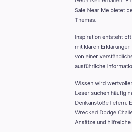
Gedanken erhalten. Ei
Sale Near Me bietet det
Themas.
Inspiration entsteht o
mit klaren Erklärunge
von einer verständlic
ausführliche Informat
Wissen wird wertvoller
Leser suchen häufig n
Denkanstöße liefern. E
Wrecked Dodge Challeng
Ansätze und hilfreich