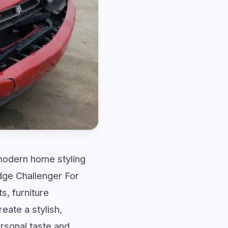
 modern home styling
dge Challenger For
, furniture
eate a stylish,
ersonal taste and