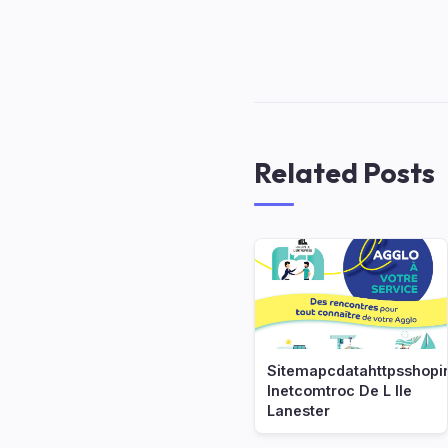
Related Posts
Sitemapcdatahttpsshopi
Inetcomtroc De L Ile
Lanester