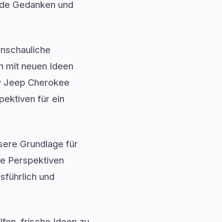
rende Gedanken und
anschauliche
en mit neuen Ideen
ew Jeep Cherokee
pektiven für ein
ssere Grundlage für
ue Perspektiven
sführlich und
fen, frische Ideen zu