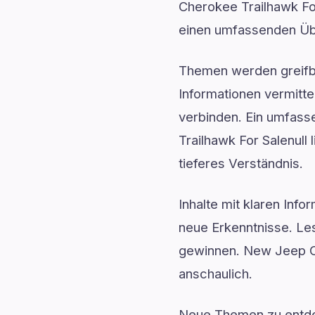
Cherokee Trailhawk For
einen umfassenden Üb
Themen werden greifba
Informationen vermitte
verbinden. Ein umfass
Trailhawk For Salenull 
tieferes Verständnis.
Inhalte mit klaren Inf
neue Erkenntnisse. Le
gewinnen. New Jeep Ch
anschaulich.
Neue Themen zu entdec