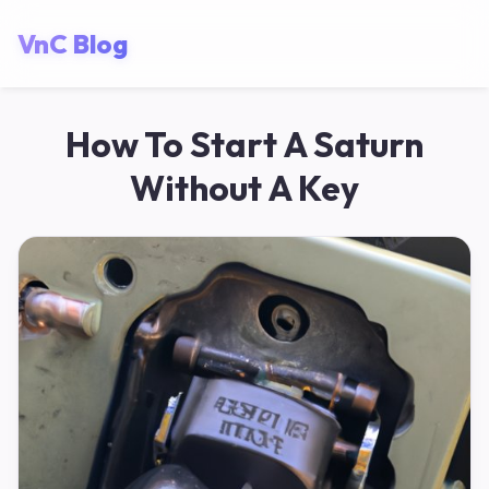
VnC Blog
How To Start A Saturn
Without A Key