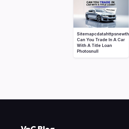
Sitemapcdatahttpsnewthe
Can You Trade In A Car
With A Title Loan
Photosnull
VnC Blog