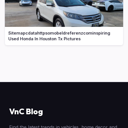
Sitemapcdatahttpsomobeldreferenzcominspiring
Used Honda In Houston Tx Pictures
VnC Blog
Find the latest trends in vehicles, home decor and