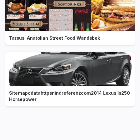
Tarsusi Anatolian Street Food Wandsbek
Sitemapcdatahttpsnindreferenzcom2014 Lexus Is250
Horsepower