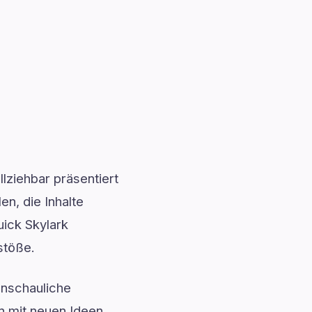
lziehbar präsentiert
n, die Inhalte
uick Skylark
stöße.
anschauliche
en mit neuen Ideen